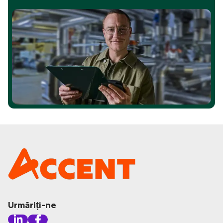
Urmăriți-ne