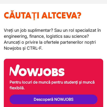
CĂUTAȚI ALTCEVA?
Vreți un job suplimentar? Sau un rol specializat în
engineering, finance, logistics sau science?
Aruncați o privire la ofertele partenerilor noștri
Nowjobs și CTRL-F.
Pentru locuri de muncă pentru studenți și muncă
flexibilă.
Descoperă NOWJOBS