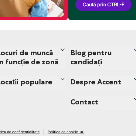
Caută prin CTRL-F
Locuri de muncă
Blog pentru
în funcție de zonă
candidați
Locații populare
Despre Accent
Contact
tica de confidențialitate
Politica de cookie-uri