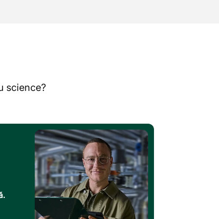
au science?
ă.