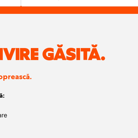
IVIRE GĂSITĂ.
 oprească.
ă:
are