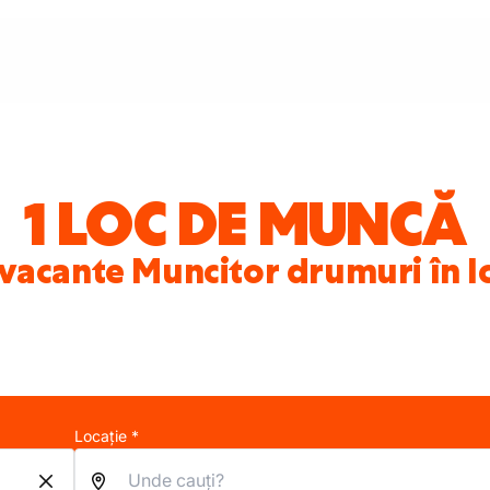
1 LOC DE MUNCĂ
 vacante Muncitor drumuri în 
Locație *