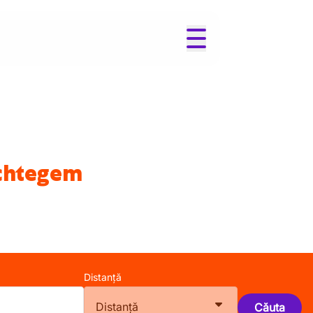
Ichtegem
Distanță
Distanță
Căuta