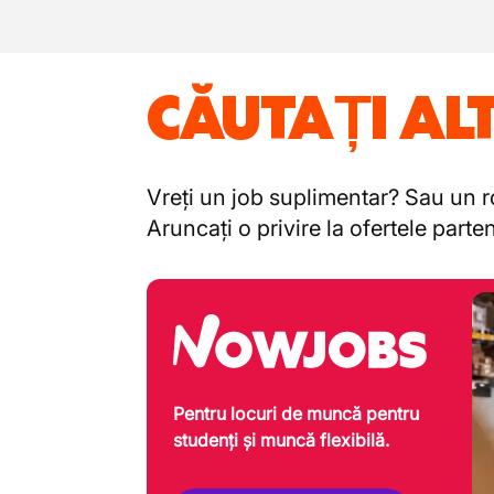
CĂUTAȚI AL
Vreți un job suplimentar? Sau un ro
Aruncați o privire la ofertele part
Pentru locuri de muncă pentru
studenți și muncă flexibilă.