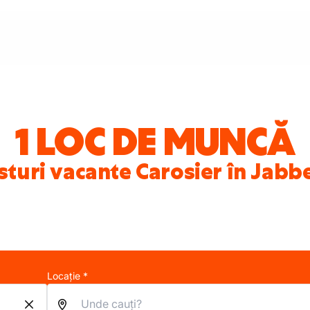
1 LOC DE MUNCĂ
sturi vacante Carosier în Jabb
Locație *