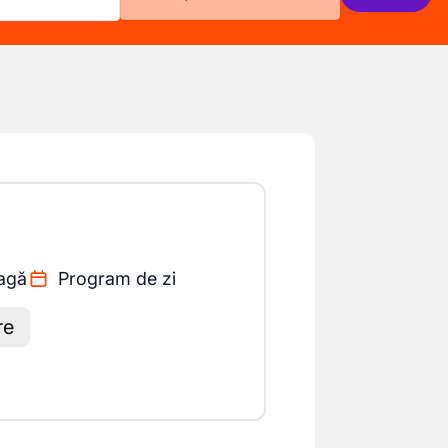
agă
Program de zi
re