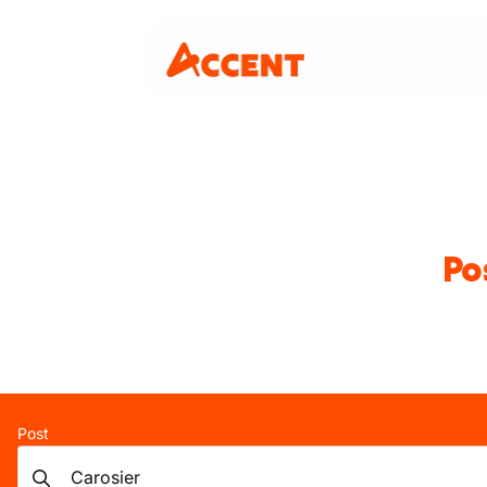
Po
Post