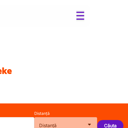
eke
Distanță
Distanță
Căuta