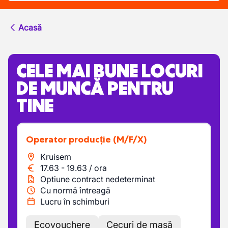
Acasă
CELE MAI BUNE LOCURI
DE MUNCĂ PENTRU
TINE
Operator producție
(M/F/X)
Kruisem
17.63
-
19.63
/
ora
Optiune contract nedeterminat
Cu normă întreagă
Lucru în schimburi
Ecovouchere
Cecuri de masă