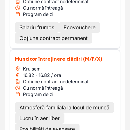
Optiune contract nedeterminat
Cu normă întreagă
Program de zi
Salariu frumos
Ecovouchere
Opțiune contract permanent
Muncitor întreținere clădiri
(M/F/X)
Kruisem
16.82
-
16.82
/
ora
Optiune contract nedeterminat
Cu normă întreagă
Program de zi
Atmosferă familială la locul de muncă
Lucru în aer liber
Posibilități de avansare