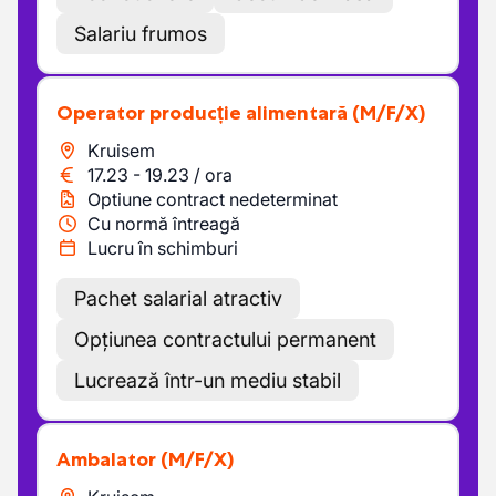
Salariu frumos
Operator producție alimentară
(M/F/X)
Kruisem
17.23
-
19.23
/
ora
Optiune contract nedeterminat
Cu normă întreagă
Lucru în schimburi
Pachet salarial atractiv
Opțiunea contractului permanent
Lucrează într-un mediu stabil
Ambalator
(M/F/X)