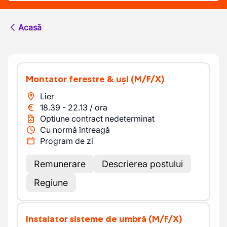
Acasă
Montator ferestre & uși
(M/F/X)
Lier
18.39
-
22.13
/
ora
Optiune contract nedeterminat
Cu normă întreagă
Program de zi
Remunerare
Descrierea postului
Regiune
Instalator sisteme de umbră
(M/F/X)