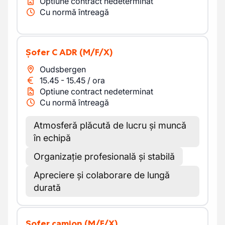
Optiune contract nedeterminat
Cu normă întreagă
Șofer C ADR
(M/F/X)
Oudsbergen
15.45
-
15.45
/
ora
Optiune contract nedeterminat
Cu normă întreagă
Atmosferă plăcută de lucru și muncă
în echipă
Organizație profesională și stabilă
Apreciere și colaborare de lungă
durată
Șofer camion
(M/F/X)