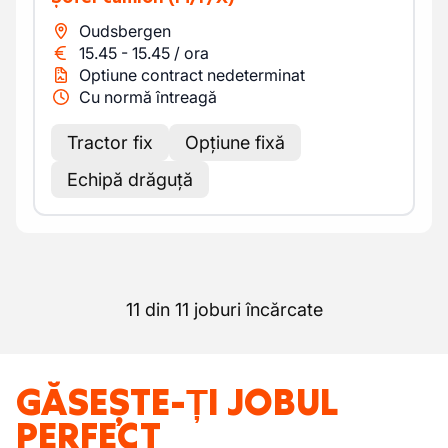
Oudsbergen
15.45
-
15.45
/
ora
Optiune contract nedeterminat
Cu normă întreagă
Tractor fix
Opțiune fixă
Echipă drăguță
11 din 11 joburi încărcate
GĂSEȘTE-ȚI JOBUL
PERFECT