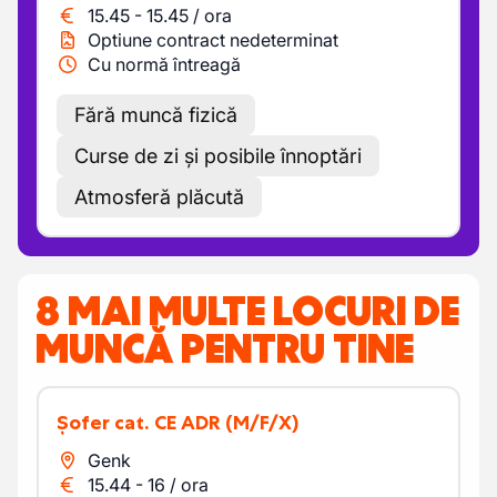
15.45
-
15.45
/
ora
Optiune contract nedeterminat
Cu normă întreagă
Fără muncă fizică
Curse de zi și posibile înnoptări
Atmosferă plăcută
8 MAI MULTE LOCURI DE
MUNCĂ PENTRU TINE
Șofer cat. CE ADR
(M/F/X)
Genk
15.44
-
16
/
ora