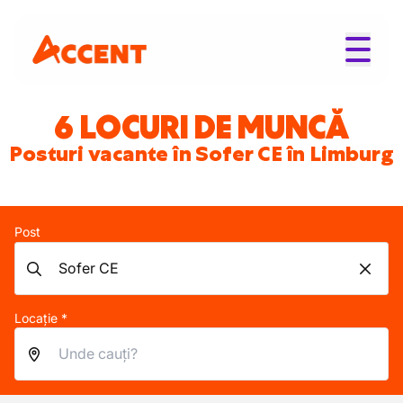
6 LOCURI DE MUNCĂ
Posturi vacante în Sofer CE în Limburg
Post
Locație *