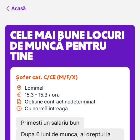
Acasă
CELE MAI BUNE LOCURI
DE MUNCĂ PENTRU
TINE
Șofer cat. C/CE
(M/F/X)
Lommel
15.3
-
15.3
/
ora
Optiune contract nedeterminat
Cu normă întreagă
Primesti un salariu bun
Dupa 6 luni de munca, ai dreptul la