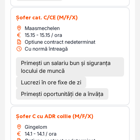
Șofer cat. C/CE
(M/F/X)
Maasmechelen
15.15
-
15.15
/
ora
Optiune contract nedeterminat
Cu normă întreagă
Primești un salariu bun și siguranța
locului de muncă
Lucrezi în ore fixe de zi
Primești oportunități de a învăța
șofer C cu ADR collie
(M/F/X)
Gingelom
14.1
-
14.1
/
ora