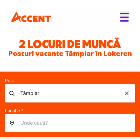
2 LOCURI DE MUNCĂ
Posturi vacante Tâmplar în Lokeren
Post
Locație *