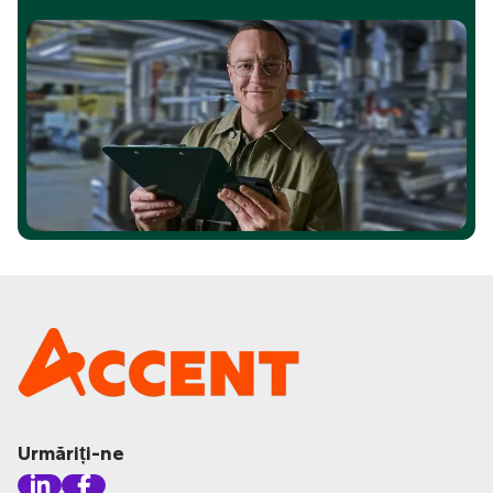
Urmăriți-ne