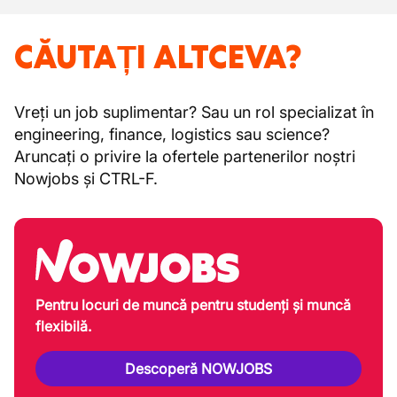
CĂUTAȚI ALTCEVA?
Vreți un job suplimentar? Sau un rol specializat în
engineering, finance, logistics sau science?
Aruncați o privire la ofertele partenerilor noștri
Nowjobs și CTRL-F.
Pentru locuri de muncă pentru studenți și muncă
flexibilă.
Descoperă NOWJOBS