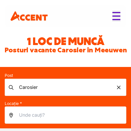
1 LOC DE MUNCĂ
Posturi vacante Carosier în Meeuwen
Post
Locație *