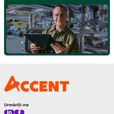
Urmăriți-ne