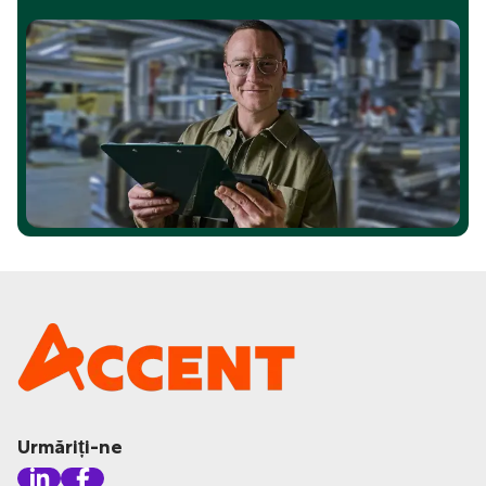
Urmăriți-ne