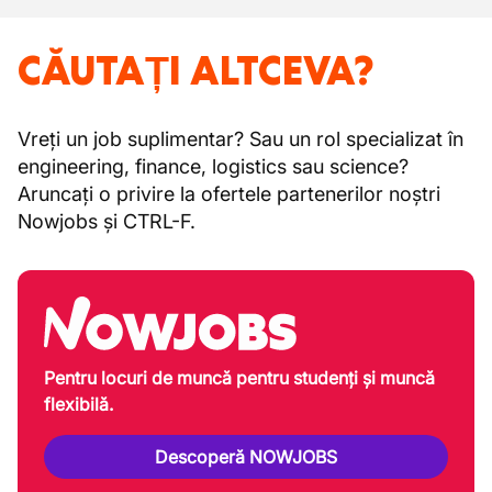
CĂUTAȚI ALTCEVA?
Vreți un job suplimentar? Sau un rol specializat în
engineering, finance, logistics sau science?
Aruncați o privire la ofertele partenerilor noștri
Nowjobs și CTRL-F.
Pentru locuri de muncă pentru studenți și muncă
flexibilă.
Descoperă NOWJOBS