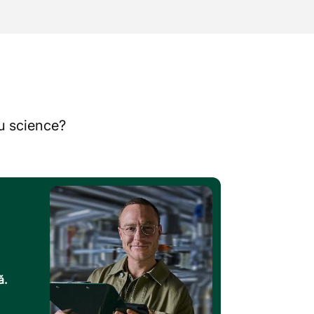
au science?
ă.