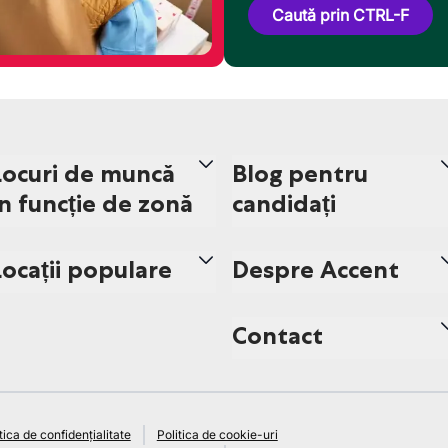
Caută prin CTRL-F
Locuri de muncă
Blog pentru
în funcție de zonă
candidați
Locații populare
Despre Accent
Contact
tica de confidențialitate
Politica de cookie-uri