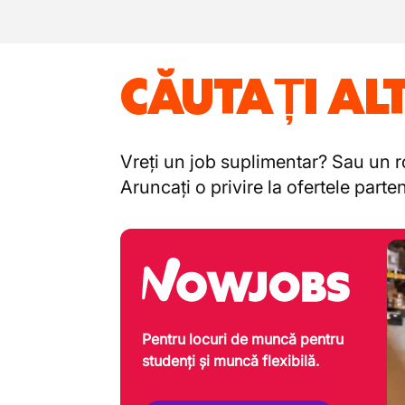
CĂUTAȚI AL
Vreți un job suplimentar? Sau un ro
Aruncați o privire la ofertele part
Pentru locuri de muncă pentru
studenți și muncă flexibilă.