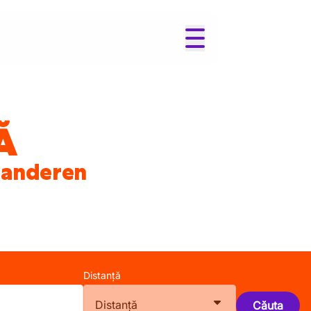
Ă
laanderen
Distanță
Distanță
Căuta