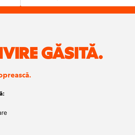
IVIRE GĂSITĂ.
 oprească.
ă:
are