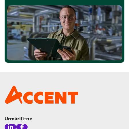
Urmăriți-ne