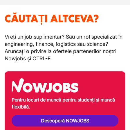
CĂUTAȚI ALTCEVA?
Vreți un job suplimentar? Sau un rol specializat în
engineering, finance, logistics sau science?
Aruncați o privire la ofertele partenerilor noștri
Nowjobs și CTRL-F.
Pentru locuri de muncă pentru studenți și muncă
flexibilă.
Descoperă NOWJOBS