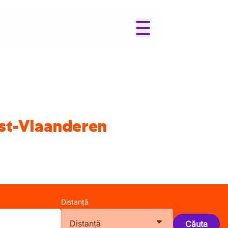
Oost-Vlaanderen
Distanță
Distanță
Căuta