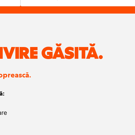
IVIRE GĂSITĂ.
 oprească.
ă:
are