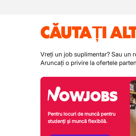
CĂUTAȚI AL
Vreți un job suplimentar? Sau un ro
Aruncați o privire la ofertele part
Pentru locuri de muncă pentru
studenți și muncă flexibilă.