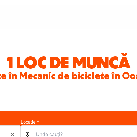
1 LOC DE MUNCĂ
e în Mecanic de biciclete în 
Locație *