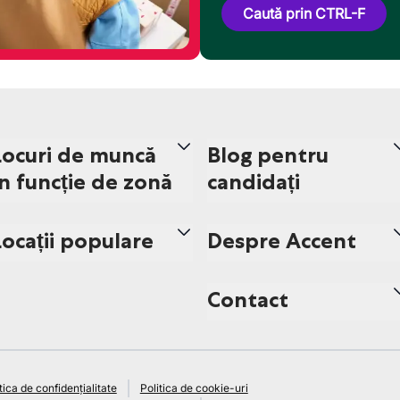
Caută prin CTRL-F
Locuri de muncă
Blog pentru
în funcție de zonă
candidați
Locații populare
Despre Accent
Contact
tica de confidențialitate
Politica de cookie-uri