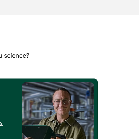
au science?
ă.