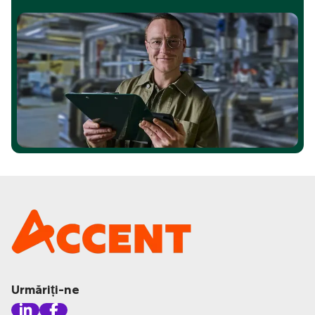
Urmăriți-ne