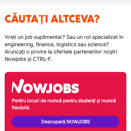
CĂUTAȚI ALTCEVA?
Vreți un job suplimentar? Sau un rol specializat în
engineering, finance, logistics sau science?
Aruncați o privire la ofertele partenerilor noștri
Nowjobs și CTRL-F.
Pentru locuri de muncă pentru studenți și muncă
flexibilă.
Descoperă NOWJOBS