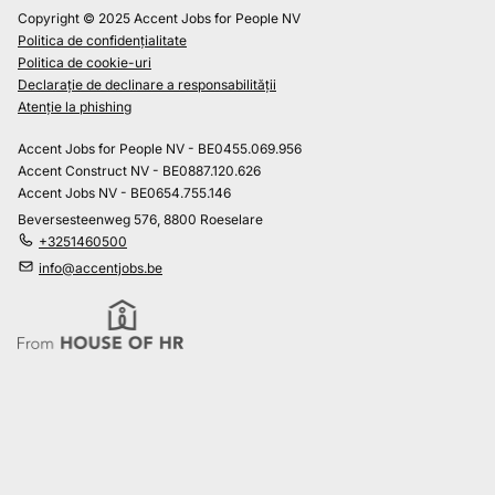
Copyright © 2025 Accent Jobs for People NV
Politica de confidențialitate
Politica de cookie-uri
Declarație de declinare a responsabilității
Atenție la phishing
Accent Jobs for People NV - BE0455.069.956
Accent Construct NV - BE0887.120.626
Accent Jobs NV - BE0654.755.146
Beversesteenweg 576, 8800 Roeselare
+3251460500
info@accentjobs.be