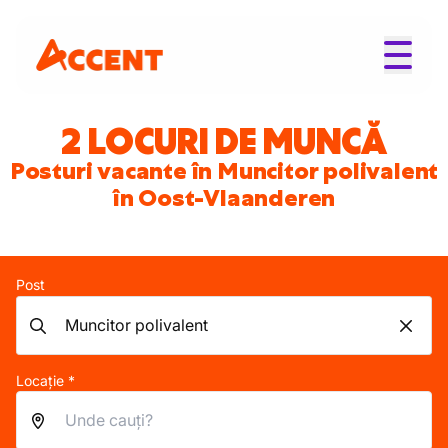
2 LOCURI DE MUNCĂ
Posturi vacante în Muncitor polivalent
în Oost-Vlaanderen
Post
Locație *