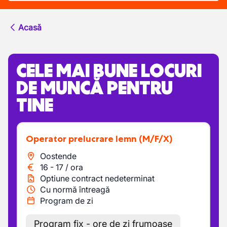
Acasă
CELE MAI BUNE LOCURI
DE MUNCĂ PENTRU
TINE
Operator prelucrare lemn
(M/F/X)
Oostende
16
-
17
/
ora
Optiune contract nedeterminat
Cu normă întreagă
Program de zi
Program fix - ore de zi frumoase