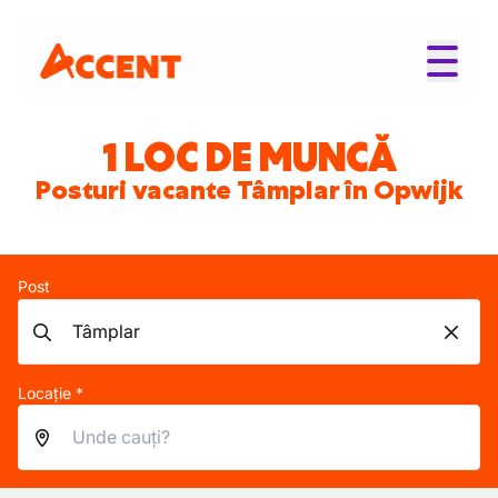
1 LOC DE MUNCĂ
Posturi vacante Tâmplar în Opwijk
Post
Locație *