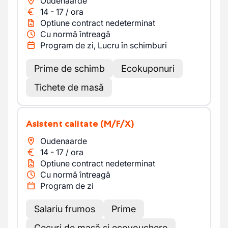
Oudenaarde
14
-
17
/
ora
Optiune contract nedeterminat
Cu normă întreagă
Program de zi, Lucru în schimburi
Prime de schimb
Ecokuponuri
Tichete de masă
Asistent calitate
(M/F/X)
Oudenaarde
14
-
17
/
ora
Optiune contract nedeterminat
Cu normă întreagă
Program de zi
Salariu frumos
Prime
Cecuri de masă și ecovouchere