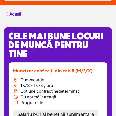
Acasă
CELE MAI BUNE LOCURI
DE MUNCĂ PENTRU
TINE
Muncitor confecții din tablă
(M/F/X)
Oudenaarde
17.73
-
17.73
/
ora
Optiune contract nedeterminat
Cu normă întreagă
Program de zi
Salariu bun și beneficii suplimentare