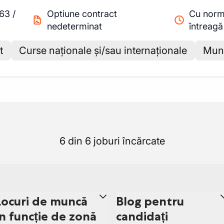
.63
/
Optiune contract
Cu nor
nedeterminat
întreagă
t
Curse naționale și/sau internaționale
Munc
6 din 6 joburi încărcate
Locuri de muncă
Blog pentru
în funcție de zonă
candidați