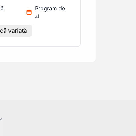
mă
Program de
zi
ă variată