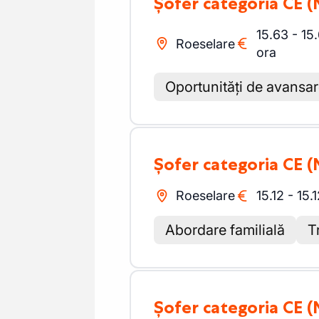
Șofer categoria CE
(
15.63
-
15
Roeselare
ora
Oportunități de avansa
Șofer categoria CE
(
Roeselare
15.12
-
15.
Abordare familială
T
Șofer categoria CE
(