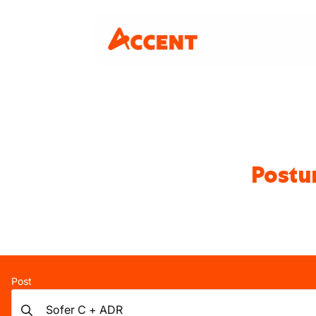
Postur
Post