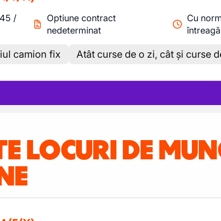
.45
/
Optiune contract
Cu nor
nedeterminat
întreagă
iul camion fix
Atât curse de o zi, cât și curse 
TE LOCURI DE MU
NE