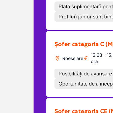
Plată suplimentară pen
Profiluri junior sunt bi
Șofer categoria C
(M
15.63
-
15
Roeselare
ora
Posibilități de avansare
Oportunitate de a începe
Șofer categoria CE
(