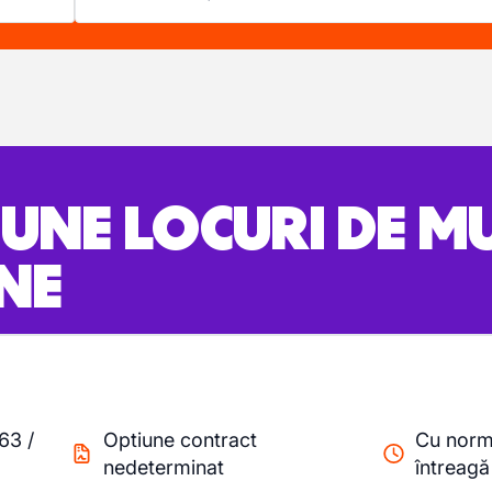
BUNE LOCURI DE 
NE
)
.63
/
Optiune contract
Cu nor
nedeterminat
întreagă