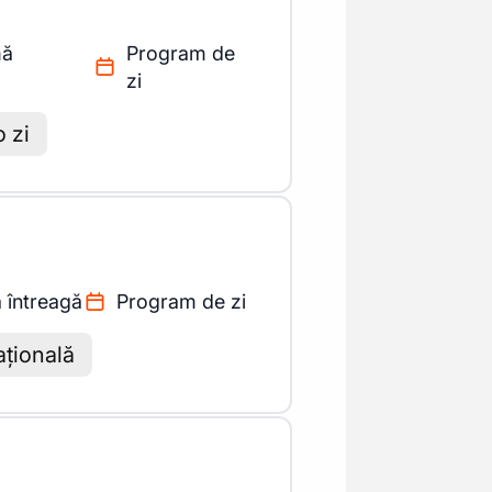
mă
Program de
zi
 zi
 întreagă
Program de zi
ațională