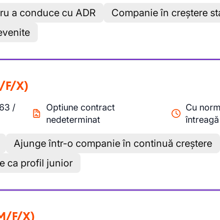
tru a conduce cu ADR
Companie în creștere st
nevenite
/F/X)
.63
/
Optiune contract
Cu nor
nedeterminat
întreagă
Ajunge într-o companie în continuă creștere
 ca profil junior
M/F/X)