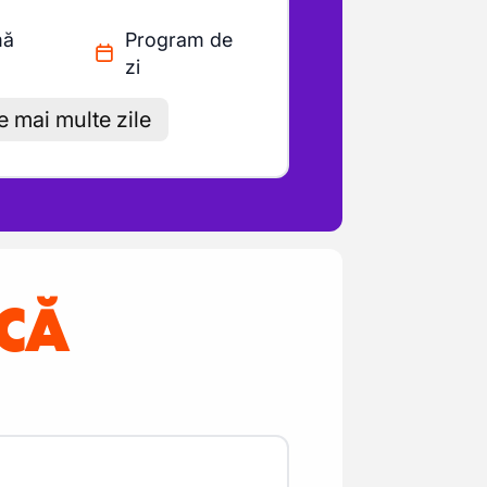
mă
Program de
zi
de mai multe zile
NCĂ