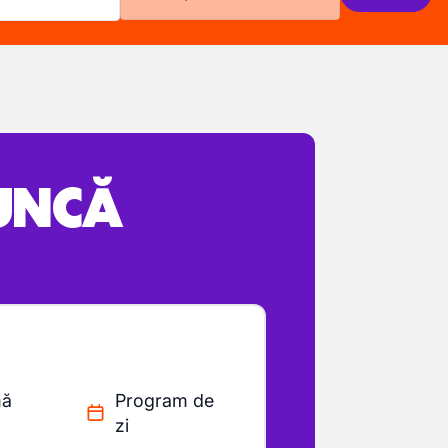
MUNCĂ
mă
Program de
zi