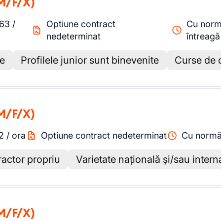
M/F/X)
.63
/
Optiune contract
Cu nor
nedeterminat
întreagă
re
Profilele junior sunt binevenite
Curse de o
M/F/X)
12
/
ora
Optiune contract nedeterminat
Cu normă
ractor propriu
Varietate națională și/sau intern
M/F/X)