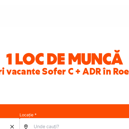
1 LOC DE MUNCĂ
i vacante Sofer C + ADR în Ro
Locație *