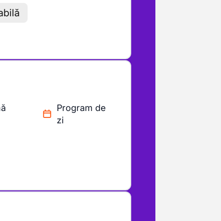
abilă
mă
Program de
zi