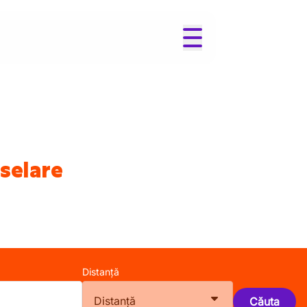
eselare
Distanță
Distanță
Căuta