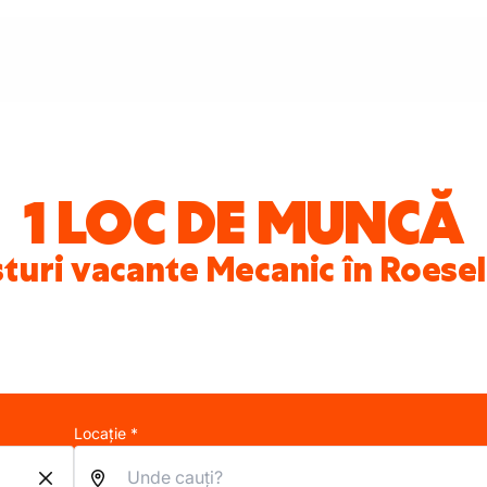
1 LOC DE MUNCĂ
turi vacante Mecanic în Roese
Locație *