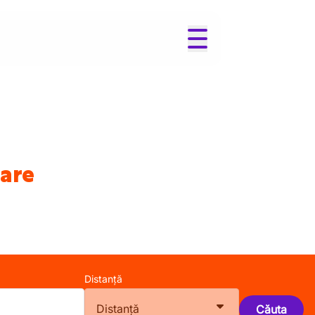
lare
Distanță
Distanță
Căuta