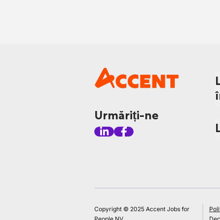
Urmăriți-ne
Copyright © 2025 Accent Jobs for
Poli
People NV
Decl