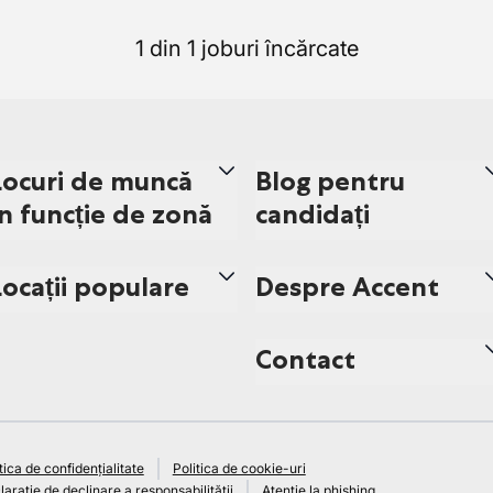
1 din 1 joburi încărcate
Locuri de muncă
Blog pentru
în funcție de zonă
candidați
Locații populare
Despre Accent
Contact
tica de confidențialitate
Politica de cookie-uri
arație de declinare a responsabilității
Atenție la phishing