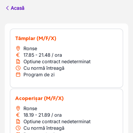
Acasă
Tâmplar
(M/F/X)
Ronse
17.85
-
21.48
/
ora
Optiune contract nedeterminat
Cu normă întreagă
Program de zi
Acoperișar
(M/F/X)
Ronse
18.19
-
21.89
/
ora
Optiune contract nedeterminat
Cu normă întreagă