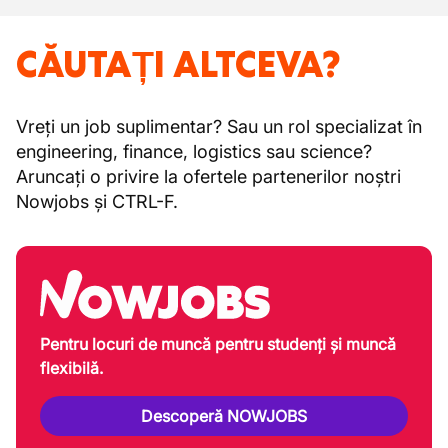
CĂUTAȚI ALTCEVA?
Vreți un job suplimentar? Sau un rol specializat în
engineering, finance, logistics sau science?
Aruncați o privire la ofertele partenerilor noștri
Nowjobs și CTRL-F.
Pentru locuri de muncă pentru studenți și muncă
flexibilă.
Descoperă NOWJOBS