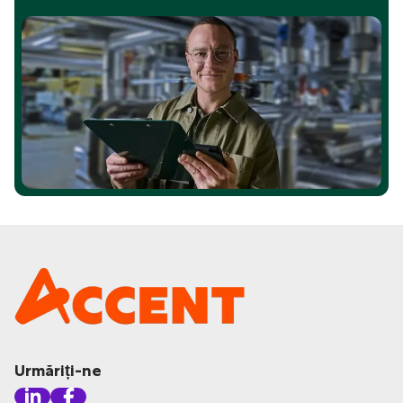
Urmăriți-ne