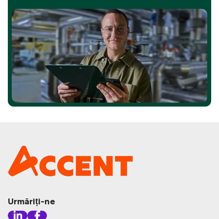
Urmăriți-ne