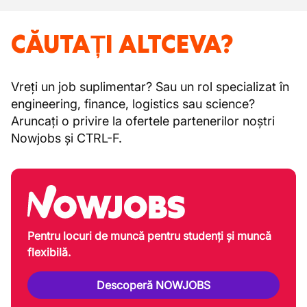
CĂUTAȚI ALTCEVA?
Vreți un job suplimentar? Sau un rol specializat în
engineering, finance, logistics sau science?
Aruncați o privire la ofertele partenerilor noștri
Nowjobs și CTRL-F.
Pentru locuri de muncă pentru studenți și muncă
flexibilă.
Descoperă NOWJOBS