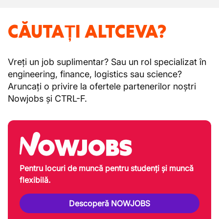
CĂUTAȚI ALTCEVA?
Vreți un job suplimentar? Sau un rol specializat în
engineering, finance, logistics sau science?
Aruncați o privire la ofertele partenerilor noștri
Nowjobs și CTRL-F.
Pentru locuri de muncă pentru studenți și muncă
flexibilă.
Descoperă NOWJOBS