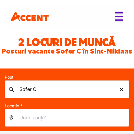
2 LOCURI DE MUNCĂ
Posturi vacante Sofer C în Sint-Niklaas
Post
Locație *