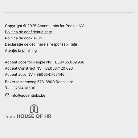
Copyright © 2025 Accent Jobs for People NV
Politica de confidențialitate
Politica de cookie-uri
Declarație de declinare a responsabilității
Atenție la phishing
Accent Jobs for People NV - BE0455.069.956
Accent Construct NV - BE0887.120.626
Accent Jobs NV - BE0654.755.146
Beversesteenweg 576, 8800 Roeselare
+3251460500
info@accentjobs.be