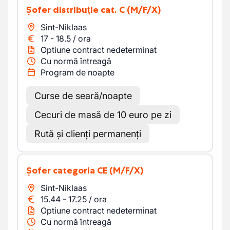
Șofer distribuție cat. C
(M/F/X)
Sint-Niklaas
17
-
18.5
/
ora
Optiune contract nedeterminat
Cu normă întreagă
Program de noapte
Curse de seară/noapte
Cecuri de masă de 10 euro pe zi
Rută și clienți permanenți
Șofer categoria CE
(M/F/X)
Sint-Niklaas
15.44
-
17.25
/
ora
Optiune contract nedeterminat
Cu normă întreagă