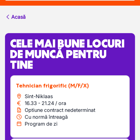
Acasă
CELE MAI BUNE LOCURI
DE MUNCĂ PENTRU
TINE
Tehnician frigorific
(M/F/X)
Sint-Niklaas
16.33
-
21.24
/
ora
Optiune contract nedeterminat
Cu normă întreagă
Program de zi