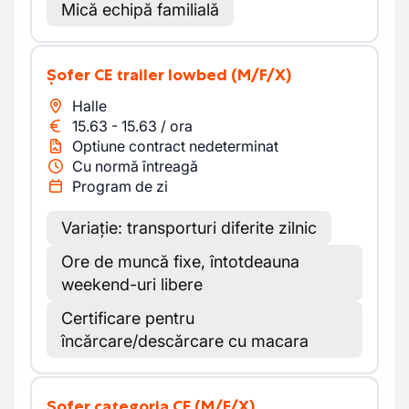
Mică echipă familială
Șofer CE trailer lowbed
(M/F/X)
Halle
15.63
-
15.63
/
ora
Optiune contract nedeterminat
Cu normă întreagă
Program de zi
Variație: transporturi diferite zilnic
Ore de muncă fixe, întotdeauna
weekend-uri libere
Certificare pentru
încărcare/descărcare cu macara
Șofer categoria CE
(M/F/X)