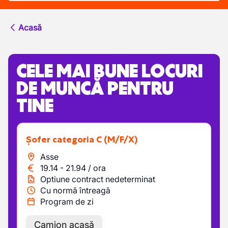
Acasă
CELE MAI BUNE LOCURI
DE MUNCĂ PENTRU
TINE
Șofer categoria C
(M/F/X)
Asse
19.14
-
21.94
/
ora
Optiune contract nedeterminat
Cu normă întreagă
Program de zi
Camion acasă