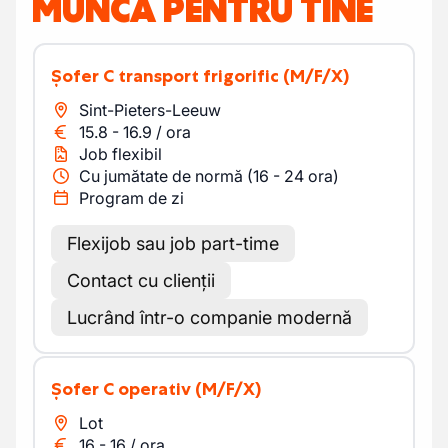
MUNCĂ PENTRU TINE
Șofer C transport frigorific
(M/F/X)
Sint-Pieters-Leeuw
15.8
-
16.9
/
ora
Job flexibil
Cu jumătate de normă (16 - 24 ora)
Program de zi
Flexijob sau job part-time
Contact cu clienții
Lucrând într-o companie modernă
Șofer C operativ
(M/F/X)
Lot
16
-
16
/
ora