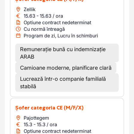
Zellik
15.63
-
15.63
/
ora
Optiune contract nedeterminat
Cu normă întreagă
Program de zi, Lucru în schimburi
Remunerație bună cu indemnizație
ARAB
Camioane moderne, planificare clară
Lucrează într-o companie familială
stabilă
Șofer categoria CE
(M/F/X)
Pajottegem
15.3
-
15.3
/
ora
Optiune contract nedeterminat