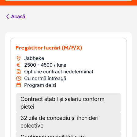
Acasă
Pregătitor lucrări
(M/F/X)
Jabbeke
2500
-
4500
/
luna
Optiune contract nedeterminat
Cu normă întreagă
Program de zi
Contract stabil și salariu conform
pieței
32 zile de concediu și închideri
colective
Continuați posibilitățile de