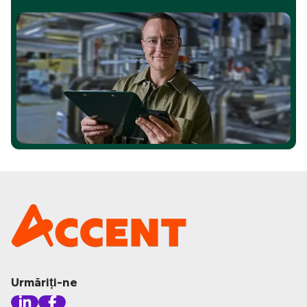
Urmăriți-ne