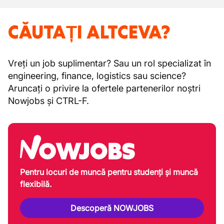
CĂUTAȚI ALTCEVA?
Vreți un job suplimentar? Sau un rol specializat în
engineering, finance, logistics sau science?
Aruncați o privire la ofertele partenerilor noștri
Nowjobs și CTRL-F.
Pentru locuri de muncă pentru studenți și muncă
flexibilă.
Descoperă NOWJOBS