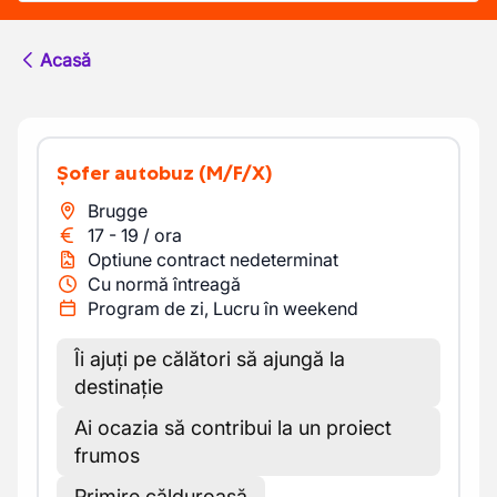
Acasă
Șofer autobuz
(M/F/X)
Brugge
17
-
19
/
ora
Optiune contract nedeterminat
Cu normă întreagă
Program de zi, Lucru în weekend
Îi ajuți pe călători să ajungă la
destinație
Ai ocazia să contribui la un proiect
frumos
Primire călduroasă