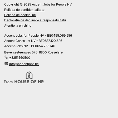
Copyright © 2025 Accent Jobs for People NV
Politica de confidențialitate
Politica de cookie-uri
Declarație de declinare a responsabilității
Atenție la phishing
Accent Jobs for People NV - BE0455.069.956
Accent Construct NV - BE0887.120.626
Accent Jobs NV - BE0654.755.146
Beversesteenweg 576, 8800 Roeselare
+3251460500
info@accentjobs.be