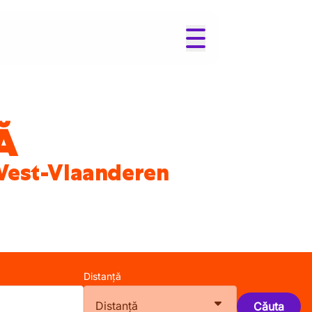
Ă
 West-Vlaanderen
Distanță
Distanță
Căuta