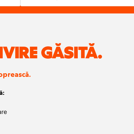
IVIRE GĂSITĂ.
 oprească.
ă:
are