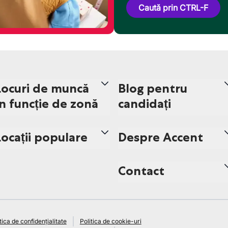
Caută prin CTRL-F
Locuri de muncă
Blog pentru
în funcție de zonă
candidați
Locații populare
Despre Accent
Contact
tica de confidențialitate
Politica de cookie-uri