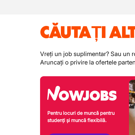
CĂUTAȚI AL
Vreți un job suplimentar? Sau un ro
Aruncați o privire la ofertele part
Pentru locuri de muncă pentru
studenți și muncă flexibilă.