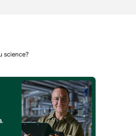
au science?
ă.