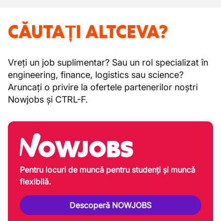
CĂUTAȚI ALTCEVA?
Vreți un job suplimentar? Sau un rol specializat în
engineering, finance, logistics sau science?
Aruncați o privire la ofertele partenerilor noștri
Nowjobs și CTRL-F.
Pentru locuri de muncă pentru studenți și muncă
flexibilă.
Descoperă NOWJOBS