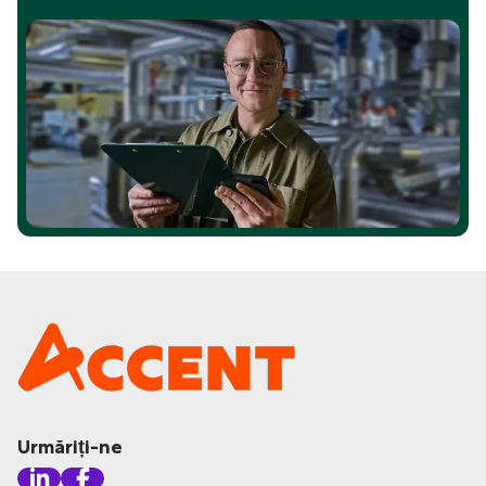
Urmăriți-ne