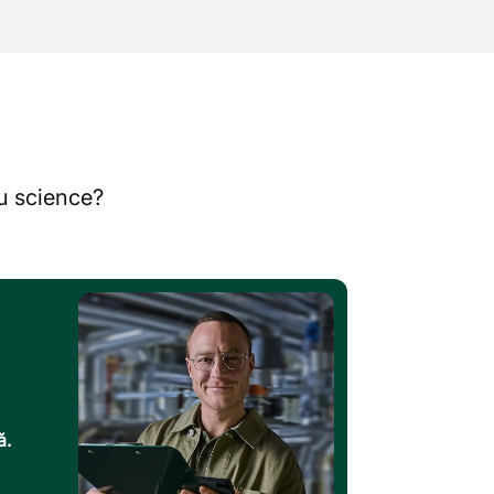
au science?
ă.