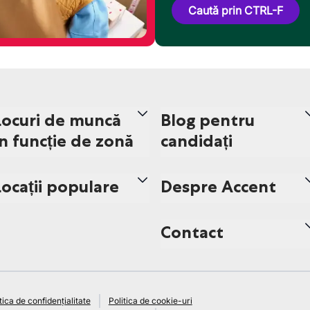
Caută prin CTRL-F
Locuri de muncă
Blog pentru
în funcție de zonă
candidați
Locații populare
Despre Accent
Contact
tica de confidențialitate
Politica de cookie-uri