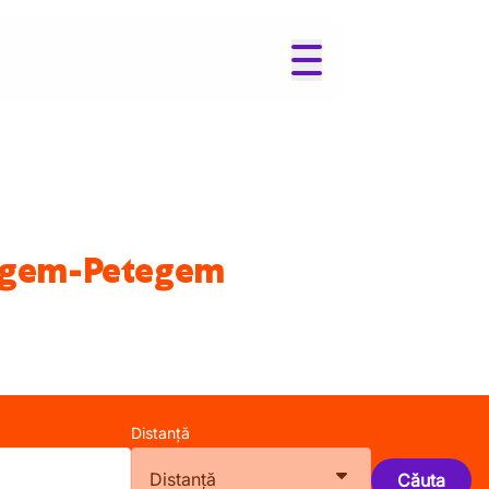
rtegem-Petegem
Distanță
Distanță
Căuta