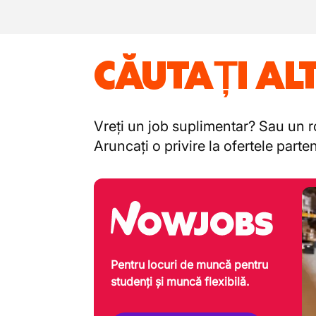
CĂUTAȚI AL
Vreți un job suplimentar? Sau un ro
Aruncați o privire la ofertele part
Pentru locuri de muncă pentru
studenți și muncă flexibilă.