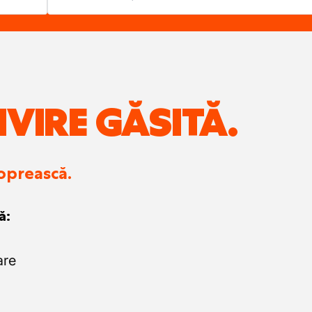
IVIRE GĂSITĂ.
 oprească.
ă:
are