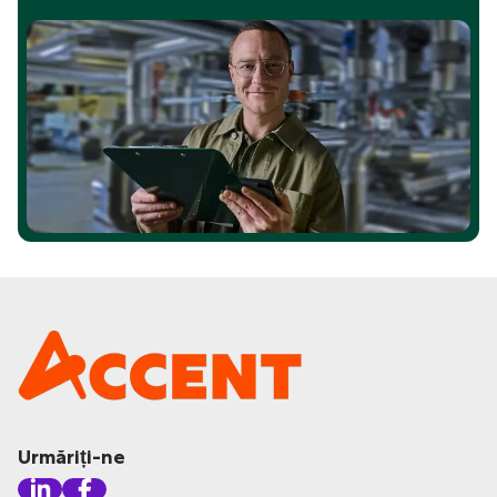
Urmăriți-ne