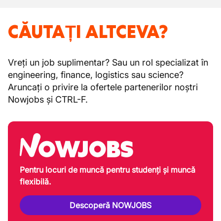
CĂUTAȚI ALTCEVA?
Vreți un job suplimentar? Sau un rol specializat în
engineering, finance, logistics sau science?
Aruncați o privire la ofertele partenerilor noștri
Nowjobs și CTRL-F.
Pentru locuri de muncă pentru studenți și muncă
flexibilă.
Descoperă NOWJOBS