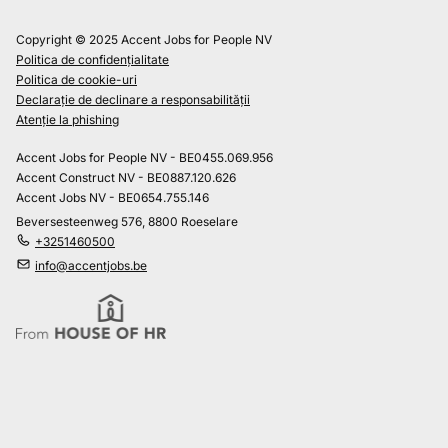
Copyright © 2025 Accent Jobs for People NV
Politica de confidențialitate
Politica de cookie-uri
Declarație de declinare a responsabilității
Atenție la phishing
Accent Jobs for People NV - BE0455.069.956
Accent Construct NV - BE0887.120.626
Accent Jobs NV - BE0654.755.146
Beversesteenweg 576, 8800 Roeselare
+3251460500
info@accentjobs.be