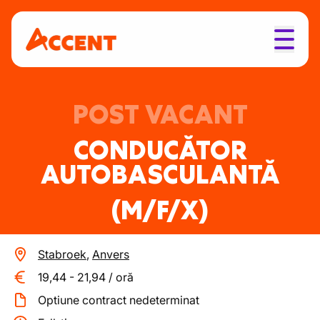
POST VACANT
CONDUCĂTOR
AUTOBASCULANTĂ
(M/F/X)
Stabroek
,
Anvers
19,44
-
21,94
/
oră
Optiune contract nedeterminat