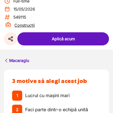
Full-time
15/05/2026
549115
Construcții
Aplică acum
Macaragiu
3 motive să alegi acest job
Lucrul cu mașini mari
1
Faci parte dintr-o echipă unită
2