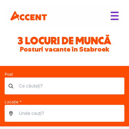
3 LOCURI DE MUNCĂ
Posturi vacante în Stabroek
Post
Locație *