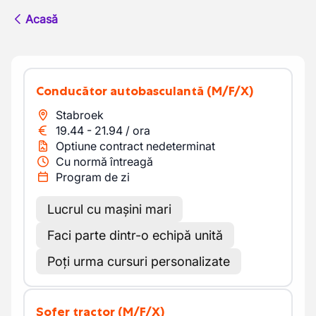
Acasă
Conducător autobasculantă
(M/F/X)
Stabroek
19.44
-
21.94
/
ora
Optiune contract nedeterminat
Cu normă întreagă
Program de zi
Lucrul cu mașini mari
Faci parte dintr-o echipă unită
Poți urma cursuri personalizate
Șofer tractor
(M/F/X)