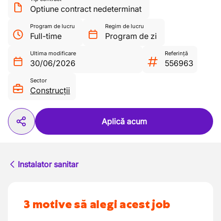
Optiune contract nedeterminat
Program de lucru
Regim de lucru
Full-time
Program de zi
Ultima modificare
Referință
30/06/2026
556963
Sector
Construcții
Aplică acum
Instalator sanitar
3 motive să alegi acest job