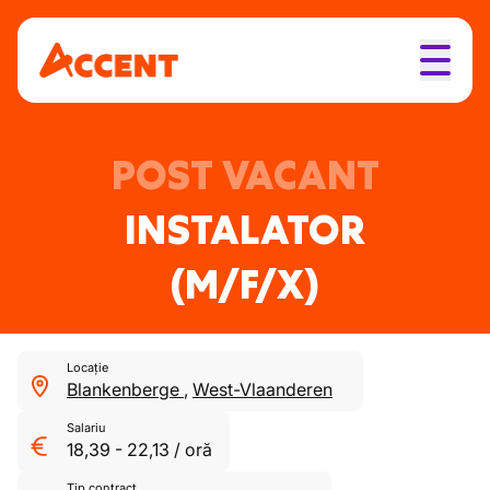
POST VACANT
INSTALATOR
(M/F/X)
Locație
Blankenberge
,
West-Vlaanderen
Salariu
18,39
-
22,13
/
oră
Tip contract