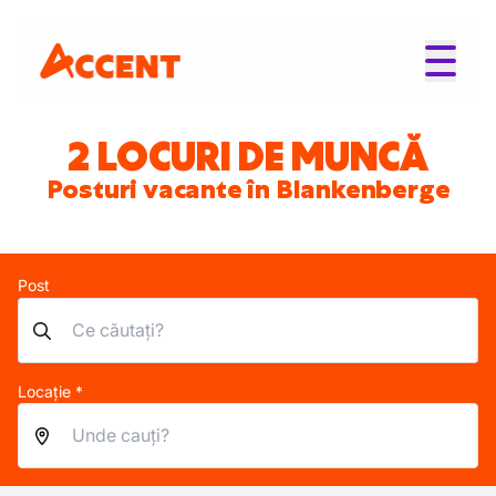
2 LOCURI DE MUNCĂ
Posturi vacante în Blankenberge
Post
Locație *