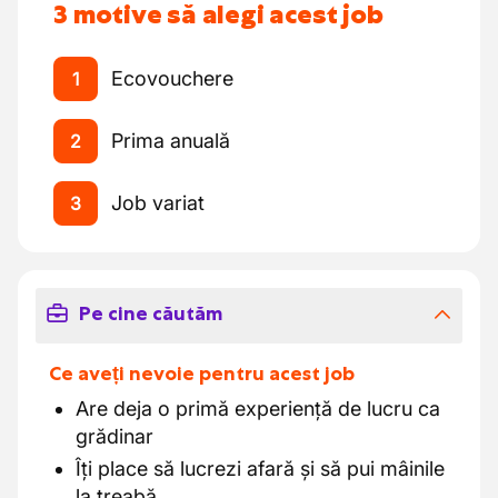
3 motive să alegi acest job
Ecovouchere
1
Prima anuală
2
Job variat
3
Pe cine căutăm
Ce aveți nevoie pentru acest job
Are deja o primă experiență de lucru ca
grădinar
Îți place să lucrezi afară și să pui mâinile
la treabă