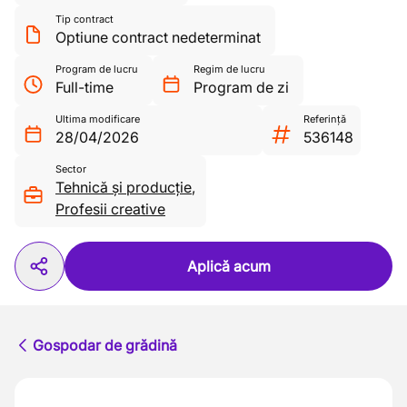
Tip contract
Optiune contract nedeterminat
Program de lucru
Regim de lucru
Full-time
Program de zi
Ultima modificare
Referință
28/04/2026
536148
Sector
Tehnică și producție
,
Profesii creative
Aplică acum
Gospodar de grădină