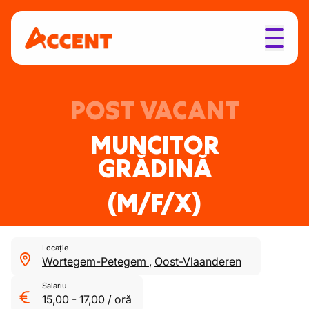
POST VACANT
MUNCITOR
GRĂDINĂ
(M/F/X)
Locație
Wortegem-Petegem
,
Oost-Vlaanderen
Salariu
15,00
-
17,00
/
oră