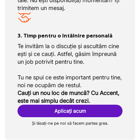
tale. Nu ești disponibil(ă) momentan? Îți
trimitem un mesaj.
3. Timp pentru o întâlnire personală
Te invităm la o discuție și ascultăm cine
ești și ce cauți. Astfel, găsim împreună
un job potrivit pentru tine.
Tu ne spui ce este important pentru tine,
Cauți un nou loc de muncă? Cu Accent,
este mai simplu decât crezi.
Aplicați acum
Și lăsați-ne pe noi să facem partea grea.