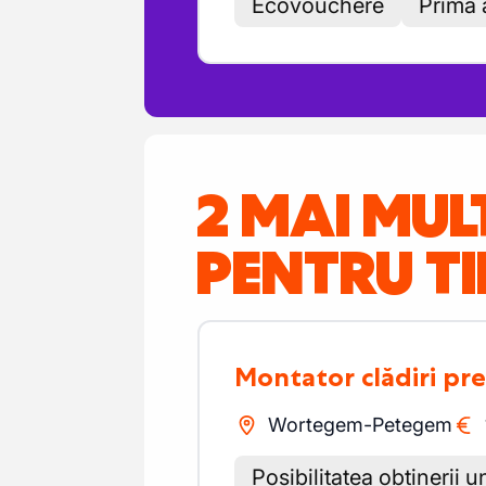
Ecovouchere
Prima 
2 MAI MUL
PENTRU TI
Montator clădiri pr
Wortegem-Petegem
Posibilitatea obținerii u