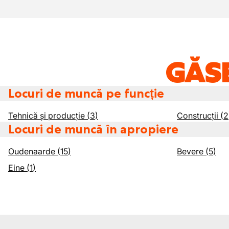
GĂSE
Locuri de muncă pe funcție
Tehnică și producție
(
3
)
Construcții
(
2
Locuri de muncă în apropiere
Oudenaarde
(
15
)
Bevere
(
5
)
Eine
(
1
)