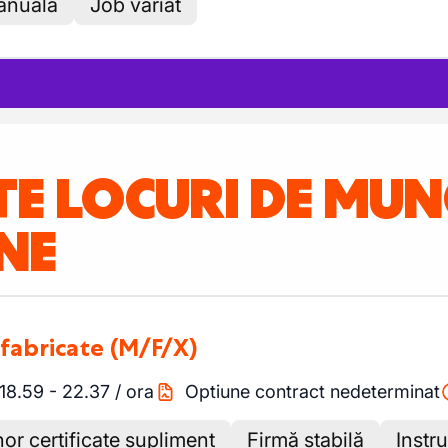
anuală
Job variat
TE LOCURI DE MU
NE
efabricate
(M/F/X)
18.59
-
22.37
/
ora
Optiune contract nedeterminat
nor certificate supliment
Firmă stabilă
Instru