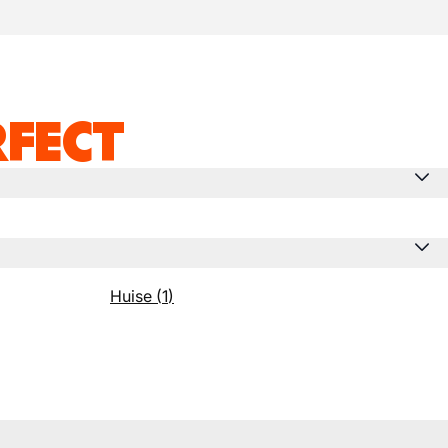
RFECT
Huise
(
1
)