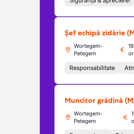
Siguranță & apreciere!
Șef echipă zidărie
(
Wortegem-
18
Petegem
or
Responsabilitate
Atm
Muncitor grădină
(M
Wortegem-
Petegem