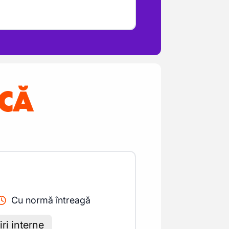
NCĂ
Cu normă întreagă
iri interne