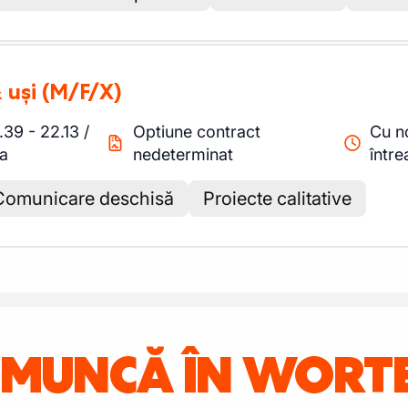
 uși
(M/F/X)
.39
-
22.13
/
Optiune contract
Cu n
a
nedeterminat
într
Comunicare deschisă
Proiecte calitative
E MUNCĂ ÎN WORT