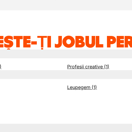
ȘTE-ȚI JOBUL PE
)
Profesii creative
(
1
)
Leupegem
(
1
)