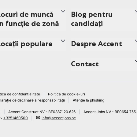
Locuri de muncă
Blog pentru
în funcție de zonă
candidați
Locații populare
Despre Accent
Contact
tica de confidențialitate
Politica de cookie-uri
arație de declinare a responsabilității
Atenție la phishing
6
Accent Construct NV - BE0887.120.626
Accent Jobs NV - BE0654.755.
+3251460500
info@accentjobs.be