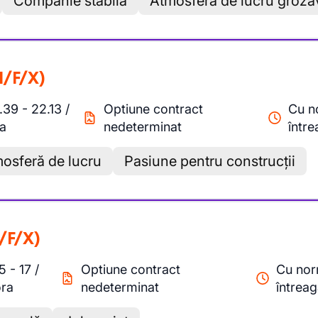
Companie stabilă
Atmosferă de lucru groza
M/F/X)
.39
-
22.13
/
Optiune contract
Cu n
a
nedeterminat
într
osferă de lucru
Pasiune pentru construcții
/F/X)
15
-
17
/
Optiune contract
Cu no
ora
nedeterminat
întrea