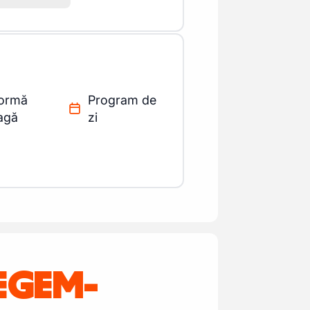
ormă
Program de
eagă
zi
EGEM-