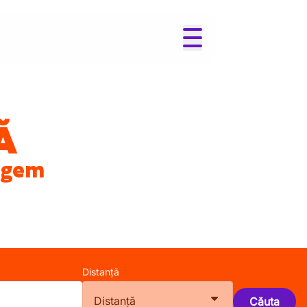
Ă
egem
Distanță
Distanță
Căuta