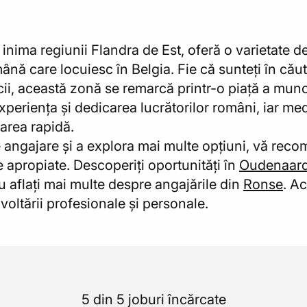
nima regiunii Flandra de Est, oferă o varietate d
mână care locuiesc în Belgia. Fie că sunteți în că
cii, această zonă se remarcă printr-o piață a munci
xperiența și dedicarea lucrătorilor români, iar med
rarea rapidă.
 angajare și a explora mai multe opțiuni, vă reco
 apropiate. Descoperiți oportunități în
Oudenaar
 aflați mai multe despre angajările din
Ronse
. A
oltării profesionale și personale.
5 din 5 joburi încărcate