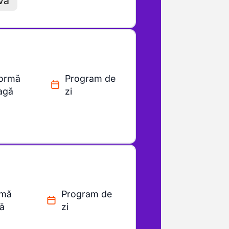
vă
ormă
Program de
eagă
zi
rmă
Program de
gă
zi