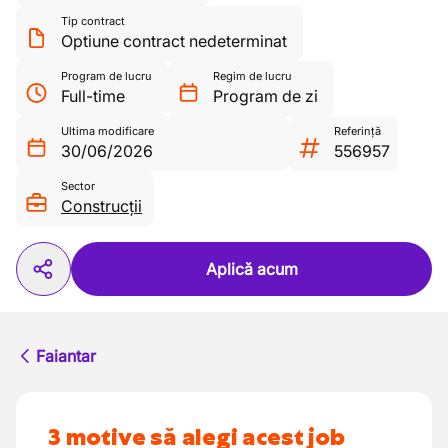
Tip contract
Optiune contract nedeterminat
Program de lucru
Regim de lucru
Full-time
Program de zi
Ultima modificare
Referință
30/06/2026
556957
Sector
Construcții
Aplică acum
Faiantar
3 motive să alegi acest job