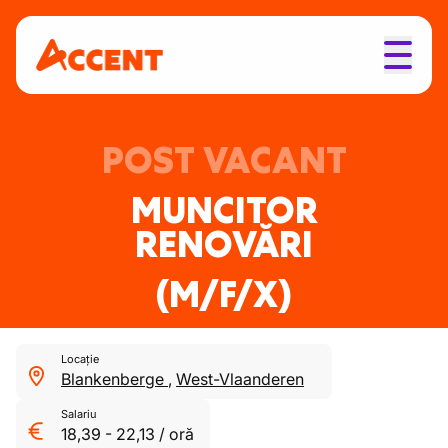
POST VACANT
MUNCITOR
RENOVĂRI
(M/F/X)
Locație
Blankenberge
,
West-Vlaanderen
Salariu
18,39
-
22,13
/
oră