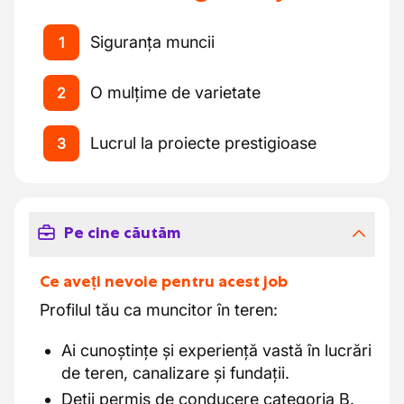
Siguranța muncii
1
O mulțime de varietate
2
Lucrul la proiecte prestigioase
3
Pe cine căutăm
Ce aveți nevoie pentru acest job
Profilul tău ca muncitor în teren:
Ai cunoștințe și experiență vastă în lucrări
de teren, canalizare și fundații.
Deții permis de conducere categoria B.