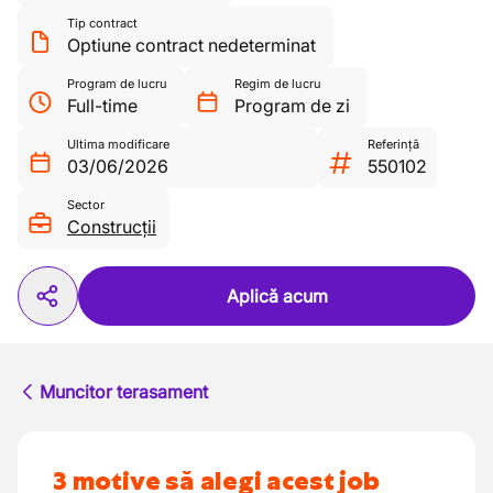
Tip contract
Optiune contract nedeterminat
Program de lucru
Regim de lucru
Full-time
Program de zi
Ultima modificare
Referință
03/06/2026
550102
Sector
Construcții
Aplică acum
Muncitor terasament
3 motive să alegi acest job