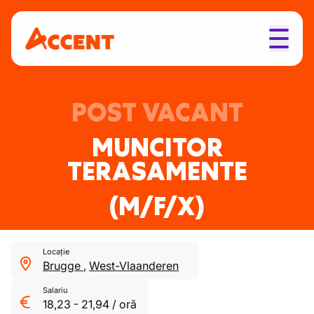
POST VACANT
MUNCITOR
TERASAMENTE
(M/F/X)
Locație
Brugge
,
West-Vlaanderen
Salariu
18,23
-
21,94
/
oră