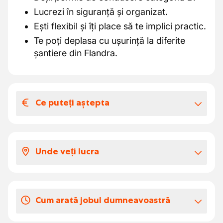
Lucrezi în siguranță și organizat.
Ești flexibil și îți place să te implici practic.
Te poți deplasa cu ușurință la diferite
șantiere din Flandra.
Ce puteți aștepta
Salariul și beneficiile extra-legale
Clientul nostru te plătește
conform
Unde veți lucra
baremelor oficiale PC124 (sectorul
construcțiilor)
:
Ești în căutarea unui loc de muncă variat în
Salariul orar
între
€18,39 brut pe oră și
aer liber? Atunci alătură-te echipei noastre!
€21,94 brut pe oră
Cum arată jobul dumneavoastră
În echipă vei realiza lucrări la diverse
Indemnizație pentru îmbrăcăminte de
proiecte de construcție ale stațiilor de
€0,50/zi lucrată