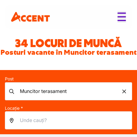
34 LOCURI DE MUNCĂ
Posturi vacante în Muncitor terasament
Post
Locație *