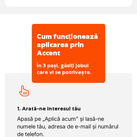
de Crăciun și Anul Nou
Ajuți la frezare și nivelare dacă este
proiecte impresionante atât în țară, cât și în
nevoie
străinătate.
Avantaje suplimentare atractive
Fiind o afacere de familie, compania
organizează activități plăcute, cum ar fi o
Cum funcționează
petrecere de Moș Nicolae, teambuilding,
aplicarea prin
petrecerea de Anul Nou și activități sportive.
Accent
În 3 pași, găsiți jobul
care vi se potrivește.
1. Arată-ne interesul tău
Apasă pe „Aplică acum” și lasă-ne
numele tău, adresa de e-mail și numărul
de telefon.