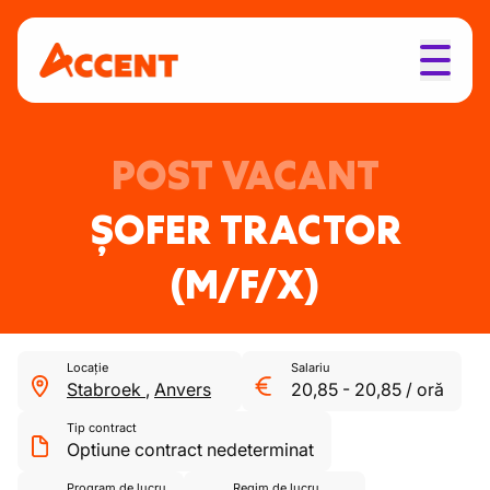
POST VACANT
ȘOFER TRACTOR
(M/F/X)
Locație
Salariu
Stabroek
,
Anvers
20,85
-
20,85
/
oră
Tip contract
Optiune contract nedeterminat
Program de lucru
Regim de lucru