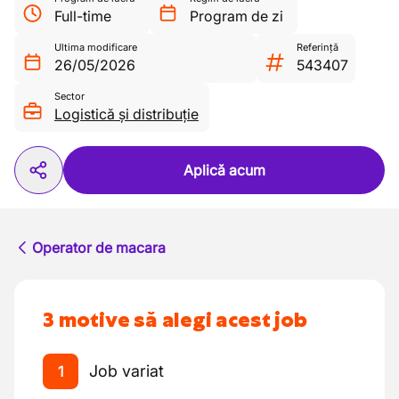
Full-time
Program de zi
Ultima modificare
Referință
26/05/2026
543407
Sector
Logistică și distribuție
Aplică acum
Operator de macara
3 motive să alegi acest job
Job variat
1