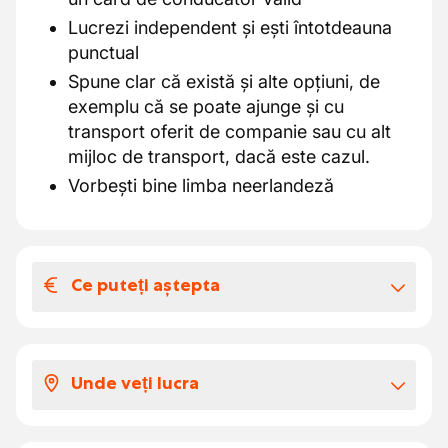
Lucrezi independent și ești întotdeauna
punctual
Spune clar că există și alte opțiuni, de
exemplu că se poate ajunge și cu
transport oferit de companie sau cu alt
mijloc de transport, dacă este cazul.
Vorbești bine limba neerlandeză
Ce puteți aștepta
Salariul și beneficiile extra-legale
Aici primești un pachet frumos de salariu și
Unde veți lucra
beneficii cu care vei merge cu plăcere la
lucru în fiecare zi:
Lucrezi într-o mare companie de familie