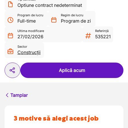
Optiune contract nedeterminat
Program de lucru
Regim de lucru
Full-time
Program de zi
Ultima modificare
Referință
27/02/2026
535221
Sector
Construcții
Aplică acum
Tamplar
3 motive să alegi acest job