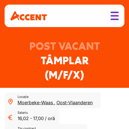
POST VACANT
TÂMPLAR
(M/F/X)
Locație
Moerbeke-Waas
,
Oost-Vlaanderen
Salariu
16,02
-
17,00
/
oră
Tip contract