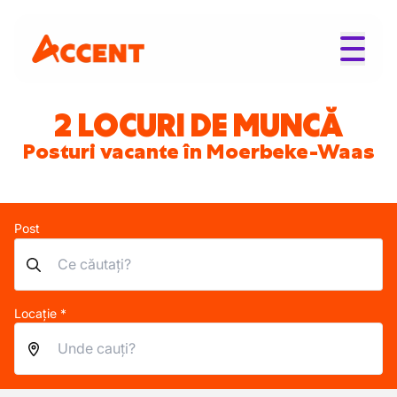
2 LOCURI DE MUNCĂ
Posturi vacante în Moerbeke-Waas
Post
Locație *