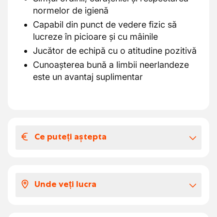
normelor de igienă
Capabil din punct de vedere fizic să
lucreze în picioare și cu mâinile
Jucător de echipă cu o atitudine pozitivă
Cunoașterea bună a limbii neerlandeze
este un avantaj suplimentar
Ce puteți aștepta
Salariul și beneficiile extra-legale
Un salariu atractiv între €15 și €20 pe oră,
Unde veți lucra
în funcție de experiență
Beneficii suplimentare, precum o
Ajungeți într-un mediu cald și colegial în
indemnizație pentru naveta