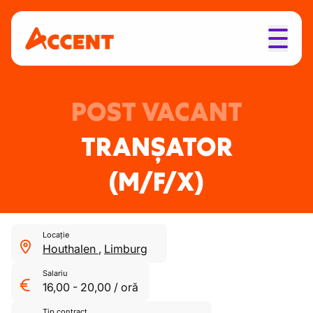
POST VACANT
TRANȘATOR
(M/F/X)
Locație
Houthalen
,
Limburg
Salariu
16,00
-
20,00
/
oră
Tip contract