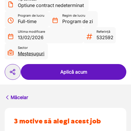
Optiune contract nedeterminat
Program de lucru
Regim de lucru
Full-time
Program de zi
Ultima modificare
Referință
13/02/2026
532592
Sector
Meșteșuguri
Aplică acum
Măcelar
3 motive să alegi acest job