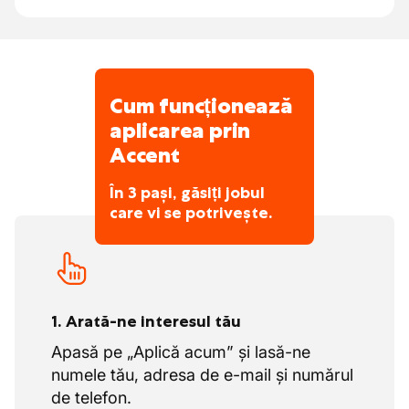
dintr-o echipă entuziastă și motivată, cu
atenție pentru creștere și colaborare.
Cum funcționează
aplicarea prin
Accent
În 3 pași, găsiți jobul
care vi se potrivește.
1. Arată-ne interesul tău
Apasă pe „Aplică acum” și lasă-ne
numele tău, adresa de e-mail și numărul
de telefon.