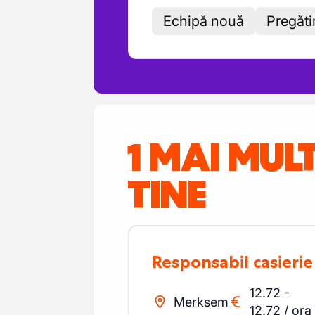
Echipă nouă
Pregăti
1 MAI MUL
TINE
Responsabil casieri
12.72
-
Merksem
12.72
/
ora