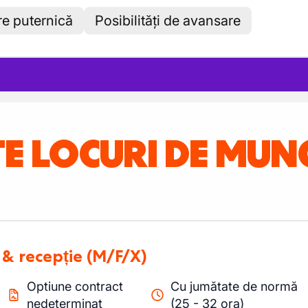
re puternică
Posibilități de avansare
TE LOCURI DE MU
e & recepție
(M/F/X)
Optiune contract
Cu jumătate de normă
nedeterminat
(25 - 32 ora)