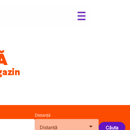
Ă
gazin
Distanță
Distanță
Căuta