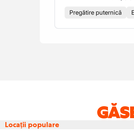
Pregătire puternică
GĂSE
Locații populare