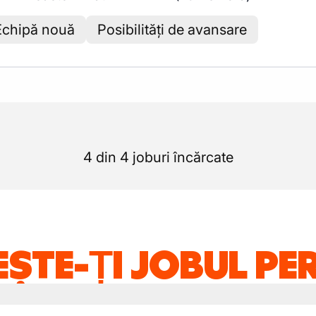
Echipă nouă
Posibilități de avansare
4 din 4 joburi încărcate
ȘTE-ȚI JOBUL PE