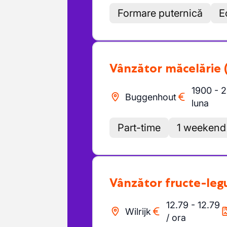
Formare puternică
E
Vânzător măcelărie
1900
-
2
Buggenhout
luna
Part-time
1 weekend 
Vânzător fructe-le
12.79
-
12.79
Wilrijk
/
ora