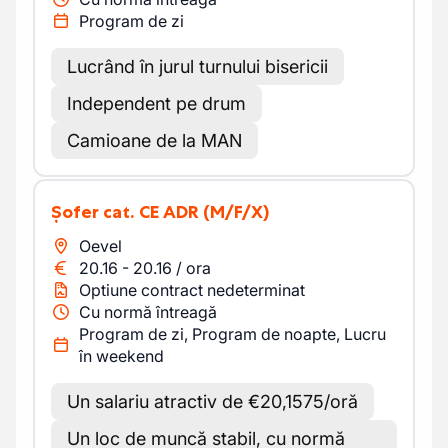
Program de zi
Lucrând în jurul turnului bisericii
Independent pe drum
Camioane de la MAN
Șofer cat. CE ADR
(M/F/X)
Oevel
20.16
-
20.16
/
ora
Optiune contract nedeterminat
Cu normă întreagă
Program de zi, Program de noapte, Lucru
în weekend
Un salariu atractiv de €20,1575/oră
Un loc de muncă stabil, cu normă