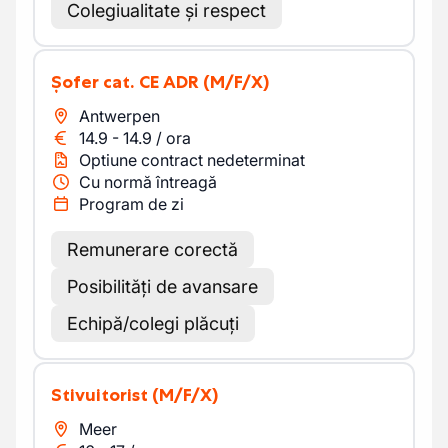
Colegiualitate și respect
Șofer cat. CE ADR
(M/F/X)
Antwerpen
14.9
-
14.9
/
ora
Optiune contract nedeterminat
Cu normă întreagă
Program de zi
Remunerare corectă
Posibilități de avansare
Echipă/colegi plăcuți
Stivuitorist
(M/F/X)
Meer