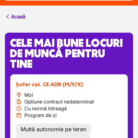
Acasă
CELE MAI BUNE LOCURI
DE MUNCĂ PENTRU
TINE
Șofer cat. CE ADR
(M/F/X)
Mol
Optiune contract nedeterminat
Cu normă întreagă
Program de zi
Multă autonomie pe teren