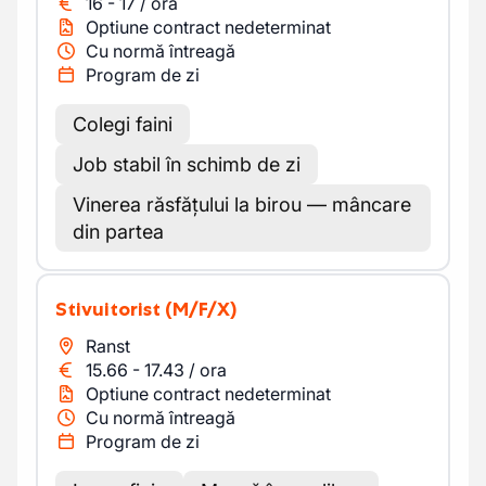
16
-
17
/
ora
Optiune contract nedeterminat
Cu normă întreagă
Program de zi
Colegi faini
Job stabil în schimb de zi
Vinerea răsfățului la birou — mâncare
din partea
Stivuitorist
(M/F/X)
Ranst
15.66
-
17.43
/
ora
Optiune contract nedeterminat
Cu normă întreagă
Program de zi