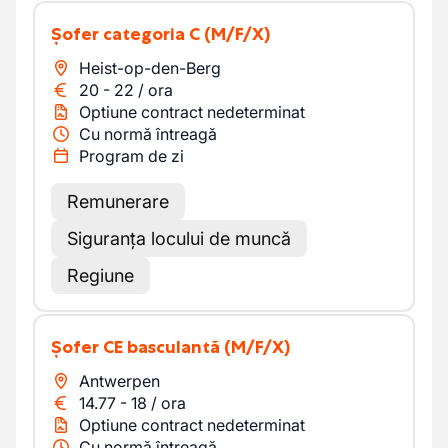
Șofer categoria C
(M/F/X)
Heist-op-den-Berg
20
-
22
/
ora
Optiune contract nedeterminat
Cu normă întreagă
Program de zi
Remunerare
Siguranța locului de muncă
Regiune
Șofer CE basculantă
(M/F/X)
Antwerpen
14.77
-
18
/
ora
Optiune contract nedeterminat
Cu normă întreagă