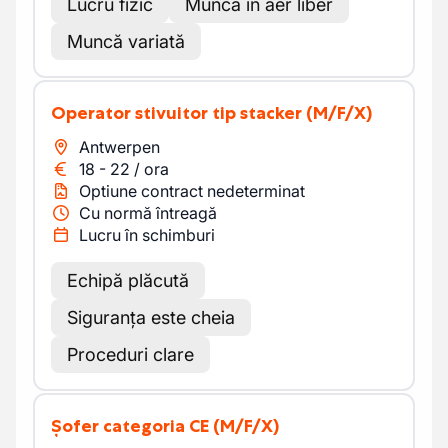
Lucru fizic
Muncă în aer liber
Muncă variată
Operator stivuitor tip stacker
(M/F/X)
Antwerpen
18
-
22
/
ora
Optiune contract nedeterminat
Cu normă întreagă
Lucru în schimburi
Echipă plăcută
Siguranța este cheia
Proceduri clare
Șofer categoria CE
(M/F/X)