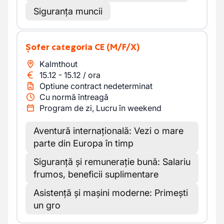
Siguranța muncii
Șofer categoria CE
(M/F/X)
Kalmthout
15.12
-
15.12
/
ora
Optiune contract nedeterminat
Cu normă întreagă
Program de zi, Lucru în weekend
Aventură internațională: Vezi o mare
parte din Europa în timp
Siguranță și remunerație bună: Salariu
frumos, beneficii suplimentare
Asistență și mașini moderne: Primești
un gro