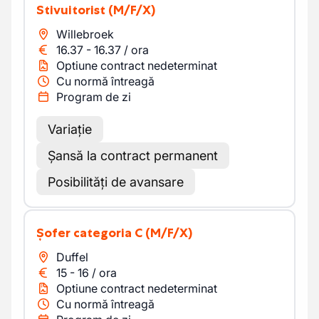
Stivuitorist
(M/F/X)
Willebroek
16.37
-
16.37
/
ora
Optiune contract nedeterminat
Cu normă întreagă
Program de zi
Variație
Șansă la contract permanent
Posibilități de avansare
Șofer categoria C
(M/F/X)
Duffel
15
-
16
/
ora
Optiune contract nedeterminat
Cu normă întreagă